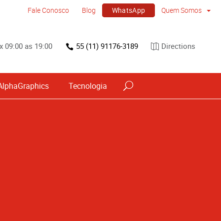
WhatsApp
Fale Conosco
Blog
Quem Somos
x 09:00 as 19:00
55 (11) 91176-3189
Directions
AlphaGraphics
Tecnologia
vos
Sinalização por tipo e material