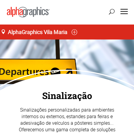
AlphaGraphics Vila Maria
Seg-Sex 09:00 as 19:00
55 (11) 91176-3189
Sinalização
Sinalizações personalizadas para ambientes
internos ou externos, estandes para feiras e
adesivação de veículos a pôsteres simples...
Oferecemos uma gama completa de soluções