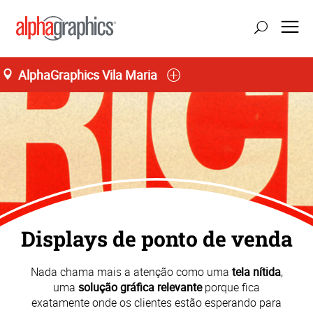
AlphaGraphics Vila Maria
Seg-Sex 09:00 as 19:00
55 (11) 91176-3189
Displays de ponto de venda
Nada chama mais a atenção como uma
tela nítida
,
uma
solução gráfica relevante
porque fica
exatamente onde os clientes estão esperando para