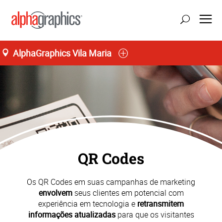
AlphaGraphics Vila Maria
Seg-Sex 09:00 as 19:00
55 (11) 91176-3189
QR Codes
Os QR Codes em suas campanhas de marketing
envolvem
seus clientes em potencial com
experiência em tecnologia e
retransmitem
informações atualizadas
para que os visitantes