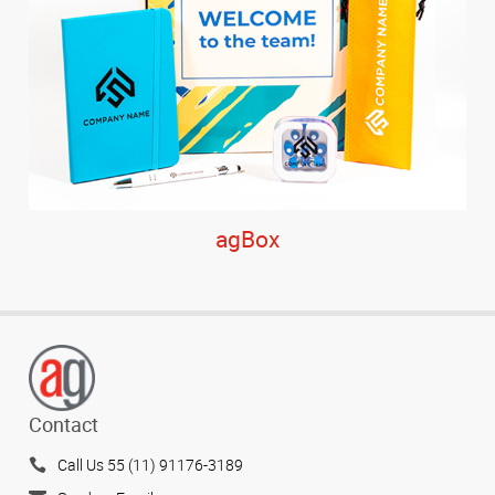
agBox
Contact
Call Us 55 (11) 91176-3189