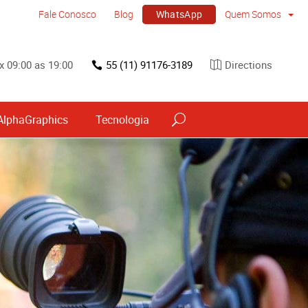
WhatsApp
Fale Conosco
Blog
Quem Somos
x 09:00 as 19:00
55 (11) 91176-3189
Directions
AlphaGraphics
Tecnologia
vos
Sinalização por tipo e material