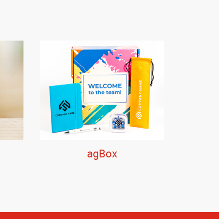
agBox