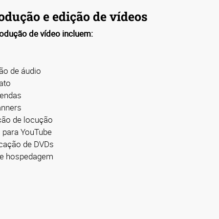
odução e edição de vídeos
odução de vídeo incluem:
ão de áudio
ato
egendas
anners
ção de locução
o para YouTube
licação de DVDs
d e hospedagem