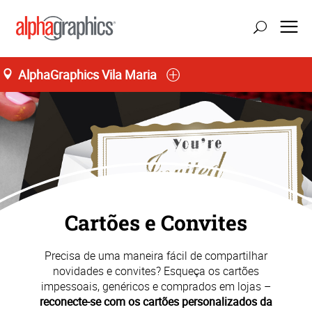
AlphaGraphics Vila Maria
Seg-Sex 09:00 as 19:00
55 (11) 91176-3189
Cartões e Convites
Precisa de uma maneira fácil de compartilhar
novidades e convites? Esqueça os cartões
impessoais, genéricos e comprados em lojas –
reconecte-se com os cartões personalizados da