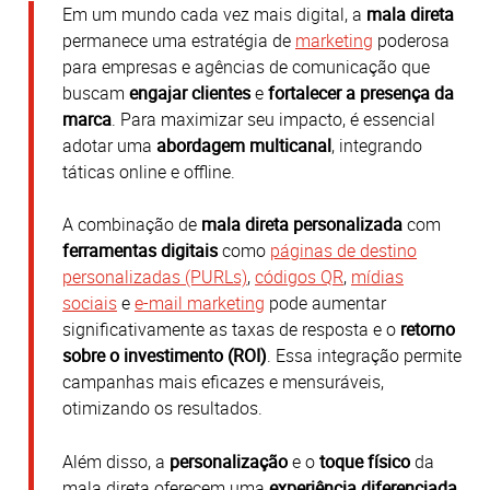
Em um mundo cada vez mais digital, a
mala direta
permanece uma estratégia de
marketing
poderosa
para empresas e agências de comunicação que
buscam
engajar clientes
e
fortalecer a presença da
marca
. Para maximizar seu impacto, é essencial
adotar uma
abordagem multicanal
, integrando
táticas online e offline.
A combinação de
mala direta personalizada
com
ferramentas digitais
como
páginas de destino
personalizadas (PURLs)
,
códigos QR
,
mídias
sociais
e
e-mail marketing
pode aumentar
significativamente as taxas de resposta e o
retorno
sobre o investimento (ROI)
. Essa integração permite
campanhas mais eficazes e mensuráveis,
otimizando os resultados.
Além disso, a
personalização
e o
toque físico
da
mala direta oferecem uma
experiência diferenciada