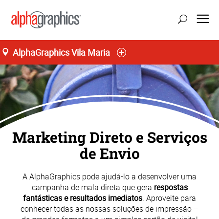
AlphaGraphics Vila Maria
Home
Seg-Sex 09:00 as 19:00
55 (11) 91176-3189
Marketing Direto e Serviços
de Envio
A AlphaGraphics pode ajudá-lo a desenvolver uma
campanha de mala direta que gera
respostas
fantásticas e resultados imediatos
. Aproveite para
conhecer todas as nossas soluções de impressão --